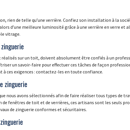
n, rien de telle qu’une verrière. Confiez son installation à la so
alors d’une meilleure luminosité grâce à une verrière en verre et a
le vitrage.
 zinguerie
réalisés sur un toit, doivent absolument être confiés à un professio
riser un savoir-faire pour effectuer ces tâches de façon professio
 à ces exigences : contactez-les en toute confiance.
de zinguerie
e nous avons sélectionnés afin de faire réaliser tous types de trav
n de fenêtres de toit et de verrières, ces artisans sont les seuls p
avaux de zinguerie conformes et sécuritaires.
zinguerie