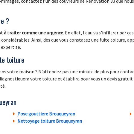
ommages, contactez l’un des couvreurs de Rénovation 33 que nou
re ?
est à traiter comme une urgence
. En effet, l’eau va s’infiltrer par 
considérables. Ainsi, dès que vous constatez une fuite toiture, ap
 expertise.
te toiture
 dans votre maison ? N’attendez pas une minute de plus pour conta
 diagnostiquera votre toiture et établira pour vous un devis gratuit
té.
ueyran
Pose gouttiere Brouqueyran
Nettoyage toiture Brouqueyran