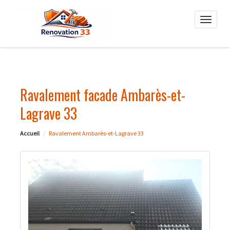
Toggle
naviga
Ravalement facade Ambarès-et-
Lagrave 33
Accueil
Ravalement Ambarès-et-Lagrave 33