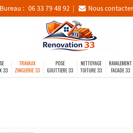
Bureau :
06 33 79 48 92
Nous contacte
SE
TRAVAUX
POSE
NETTOYAGE
RAVALEMENT
X 33
ZINGUERIE 33
GOUTTIERE 33
TOITURE 33
FACADE 33