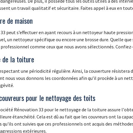
gereuses. De plus, il possède tous les outils utiles à des interve
nt un travail qualitatif et sécuritaire. Faites appel à eux en tout
ure de maison
3 peut s’effectuer en ayant recours à un nettoyeur haute pression 
javel, un nettoyeur spécifique ou encore une brosse dure. Quelle que
ur professionnel comme ceux que nous avons sélectionnés. Confiez-l
 de la toiture
espectant une périodicité régulière. Ainsi, la couverture résistera
dont nous vous donnons les coordonnées afin qu’il procède à un netto
gévité.
 couvreurs pour le nettoyage des toits
société Rénovation 33 pour le nettoyage de la toiture assure l'obt
eure étanchéité. Cela est dû au fait que les couvreurs ont la capac
s qu'ils ont suivies que ces professionnels ont acquis des méthodes d
 agressions extérieures.