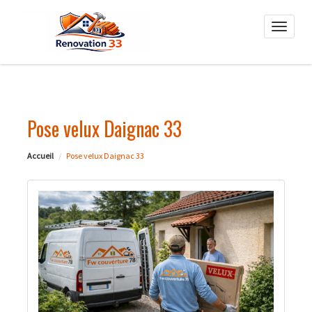
Toggle
naviga
Pose velux Daignac 33
Accueil
Pose velux Daignac 33