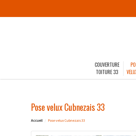
COUVERTURE
PO
TOITURE 33
VELU
Pose velux Cubnezais 33
Accueil
Pose velux Cubnezais 33