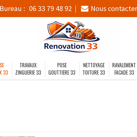
Bureau :
06 33 79 48 92
Nous contacte
SE
TRAVAUX
POSE
NETTOYAGE
RAVALEMENT
X 33
ZINGUERIE 33
GOUTTIERE 33
TOITURE 33
FACADE 33