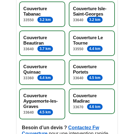
Couverture
Couverture Isle-
Tabanac
Saint-Georges
3.2 km
3.2 km
33550
33640
Couverture
Couverture Le
Beautiran
Tourne
3.7 km
4.4 km
33640
33550
Couverture
Couverture
Quinsac
Portets
4.4 km
4.5 km
33360
33640
Couverture
Couverture
Ayguemorte-les-
Madirac
Graves
4.6 km
33670
4.5 km
33640
Besoin d’un devis ?
Contactez Fw
Couverture
pour une intervention rapide