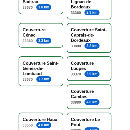
Sadirac
Lignan-de-
Bordeaux
1.8 km
33670
2.3 km
33360
Couverture
Couverture Saint-
Cénac
Caprais-de-
Bordeaux
3.2 km
33360
3.2 km
33880
Couverture Saint-
Couverture
Genès-de-
Loupes
Lombaud
3.9 km
33370
3.2 km
33670
Couverture
Cambes
4.6 km
33880
Couverture Haux
Couverture Le
Pout
4.6 km
33550