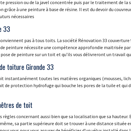
te pression ou de la javel concentrée puis par le traitement de la 
 grâce à une peinture à base de résine. Il est du devoir du couvreur
uturs nécessaires
e 33
 conviennent pas à tous toits. La société Rénovation 33 couverture
n de peinture nécessite une compétence approfondie maitrisée par l
pose de peinture sur un toit et qu’ils vous délivreront un travail q
de toiture Gironde 33
truit instantanément toutes les matières organiques (mousses, lic
t de protection hydrofuge qui bouche les pores de la tuile et qui d
nêtres de toit
s règles concernant aussi bien que sa localisation que sa hauteur. En
même, sa partie supérieure doit se trouver à une distance située en
pour vous pour vous assurer de bénéficier d’un vélux installé dans 