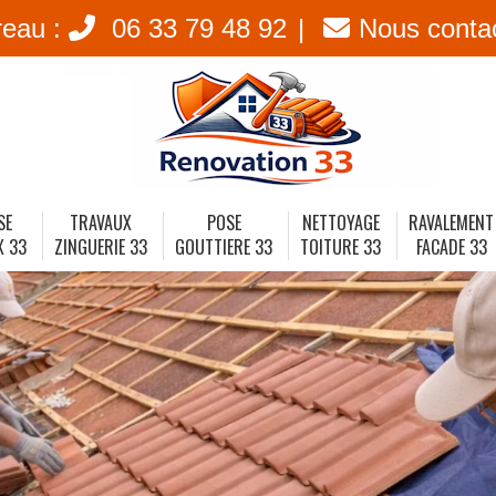
reau :
06 33 79 48 92
Nous conta
SE
TRAVAUX
POSE
NETTOYAGE
RAVALEMENT
X 33
ZINGUERIE 33
GOUTTIERE 33
TOITURE 33
FACADE 33