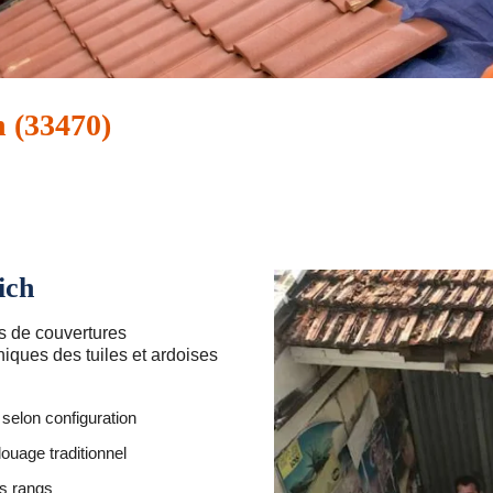
h (33470)
ich
es de couvertures
hniques des tuiles et ardoises
selon configuration
ouage traditionnel
es rangs