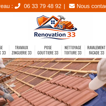
reau :
06 33 79 48 92
Nous conta
SE
TRAVAUX
POSE
NETTOYAGE
RAVALEMENT
X 33
ZINGUERIE 33
GOUTTIERE 33
TOITURE 33
FACADE 33