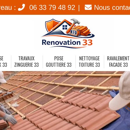
reau :
06 33 79 48 92
Nous conta
SE
TRAVAUX
POSE
NETTOYAGE
RAVALEMENT
X 33
ZINGUERIE 33
GOUTTIERE 33
TOITURE 33
FACADE 33