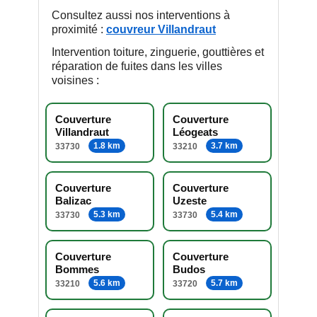
Consultez aussi nos interventions à
proximité :
couvreur Villandraut
Intervention toiture, zinguerie, gouttières et
réparation de fuites dans les villes
voisines :
Couverture
Couverture
Villandraut
Léogeats
1.8 km
3.7 km
33730
33210
Couverture
Couverture
Balizac
Uzeste
5.3 km
5.4 km
33730
33730
Couverture
Couverture
Bommes
Budos
5.6 km
5.7 km
33210
33720