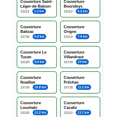
Couverture Saint-
Couverture
Léger-de-Balson
Bourideys
1.3 km
6.2 km
33113
33113
Couverture
Couverture
Balizac
Origne
6.8 km
7.9 km
33730
33113
Couverture Le
Couverture
Tuzan
Villandraut
9.4 km
10 km
33125
33730
Couverture
Couverture
Noaillan
Préchac
10.8 km
11.2 km
33730
33730
Couverture
Couverture
Louchats
Cazalis
12.2 km
13.1 km
33125
33113