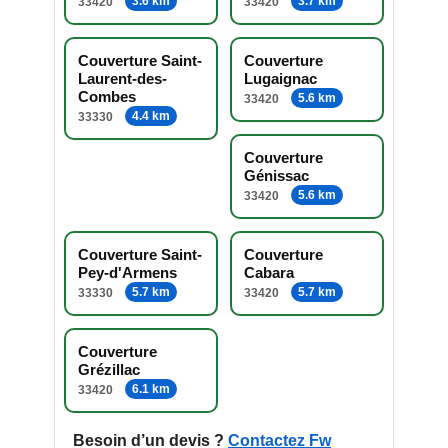
3.6 km
3.7 km
33420
33420
Couverture Saint-
Couverture
Laurent-des-
Lugaignac
Combes
5.6 km
33420
4.4 km
33330
Couverture
Génissac
5.6 km
33420
Couverture Saint-
Couverture
Pey-d'Armens
Cabara
5.7 km
5.7 km
33330
33420
Couverture
Grézillac
6.1 km
33420
Besoin d’un devis ?
Contactez Fw