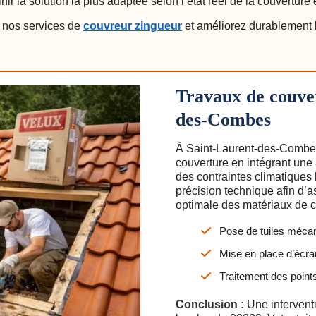
ir la solution la plus adaptée selon l’état réel de la couverture
nos services de
couvreur zingueur
et améliorez durablement l’
Travaux de couve
des-Combes
À Saint-Laurent-des-Combes
couverture en intégrant une
des contraintes climatiques
précision technique afin d’a
optimale des matériaux de c
Pose de tuiles mécan
Mise en place d’écr
Traitement des points
Conclusion :
Une interventi