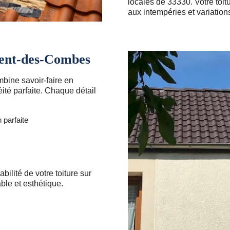
locales de 33330. Votre toit
aux intempéries et variation
rent-des-Combes
bine savoir-faire en
té parfaite. Chaque détail
 parfaite
bilité de votre toiture sur
ble et esthétique.