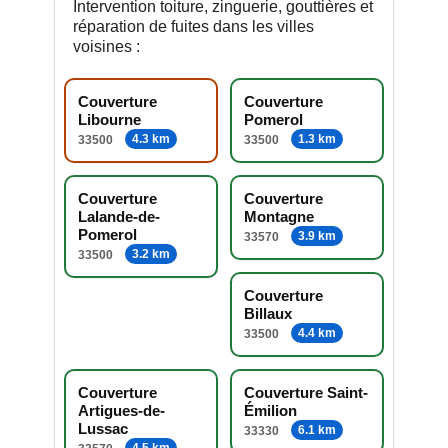
Intervention toiture, zinguerie, gouttières et
réparation de fuites dans les villes
voisines :
Couverture
Couverture
Libourne
Pomerol
4.3 km
1.3 km
33500
33500
Couverture
Couverture
Lalande-de-
Montagne
Pomerol
3.9 km
33570
3.2 km
33500
Couverture
Billaux
4.4 km
33500
Couverture
Couverture Saint-
Artigues-de-
Émilion
Lussac
6.1 km
33330
4.5 km