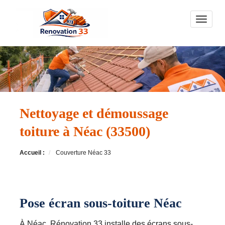
Toggle n
Nettoyage et démoussage
toiture à Néac (33500)
Accueil :
Couverture Néac 33
Pose écran sous-toiture Néac
À Néac, Rénovation 33 installe des écrans sous-