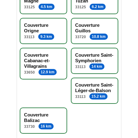
Magne
Tuzan
4.5 km
6.2 km
33125
33125
Couverture
Couverture
Origne
Guillos
9.3 km
10.8 km
33113
33720
Couverture
Couverture Saint-
Cabanac-et-
Symphorien
Villagrains
14 km
33113
12.9 km
33650
Couverture Saint-
Léger-de-Balson
15.2 km
33113
Couverture
Balizac
16 km
33730