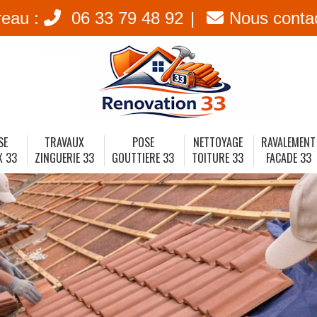
reau :
06 33 79 48 92
Nous conta
SE
TRAVAUX
POSE
NETTOYAGE
RAVALEMENT
X 33
ZINGUERIE 33
GOUTTIERE 33
TOITURE 33
FACADE 33