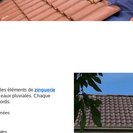
 les éléments de
zinguerie
 eaux pluviales. Chaque
cords.
rmées
ales