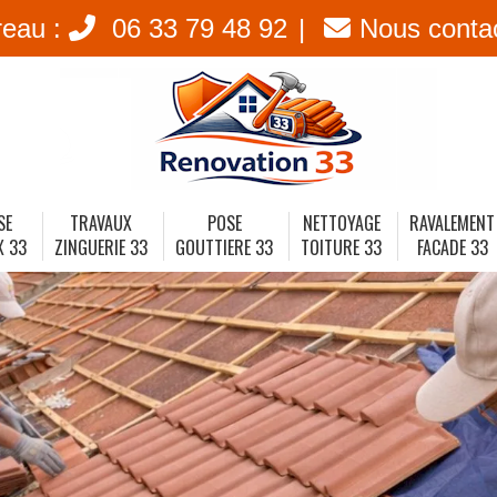
reau :
06 33 79 48 92
Nous conta
SE
TRAVAUX
POSE
NETTOYAGE
RAVALEMENT
X 33
ZINGUERIE 33
GOUTTIERE 33
TOITURE 33
FACADE 33