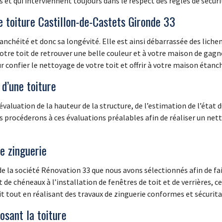
et qui interviennent toujours dans le respect des règles de sécuri
e toiture Castillon-de-Castets Gironde 33
nchéité et donc sa longévité. Elle est ainsi débarrassée des liche
votre toit de retrouver une belle couleur et à votre maison de gagn
confier le nettoyage de votre toit et offrir à votre maison étanc
d’une toiture
aluation de la hauteur de la structure, de l’estimation de l’état du 
s procéderons à ces évaluations préalables afin de réaliser un ne
de zinguerie
e la société Rénovation 33 que nous avons sélectionnés afin de fai
et de chéneaux à l’installation de fenêtres de toit et de verrières, 
t tout en réalisant des travaux de zinguerie conformes et sécurita
sant la toiture