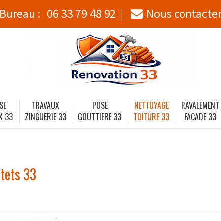
Bureau :
06 33 79 48 92
Nous contacte
SE
TRAVAUX
POSE
NETTOYAGE
RAVALEMENT
X 33
ZINGUERIE 33
GOUTTIERE 33
TOITURE 33
FACADE 33
stets 33