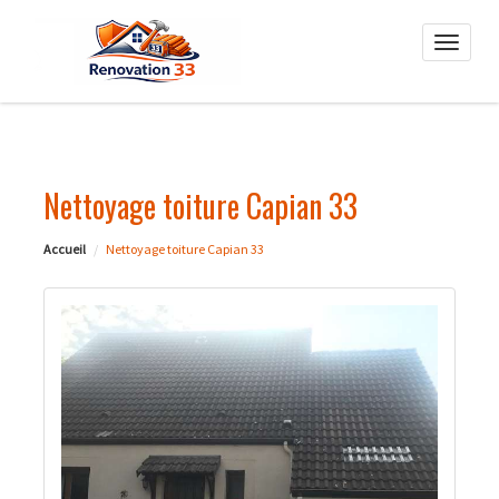
Toggle
naviga
Nettoyage toiture Capian 33
Accueil
Nettoyage toiture Capian 33