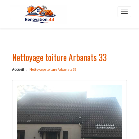
Toggle
naviga
Nettoyage toiture Arbanats 33
Accueil
Nettoyage toiture Arbanats 33