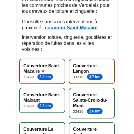
les communes proches de Verdelais pour
tous travaux de toiture et zinguerie :
Consultez aussi nos interventions à
proximité :
couvreur Saint-Macaire
Intervention toiture, zinguerie, gouttières et
réparation de fuites dans les villes
voisines :
Couverture Saint-
Couverture
Macaire
Langon
3.2 km
3.7 km
33490
33210
Couverture Saint-
Couverture
Maixant
Sainte-Croix-du-
Mont
2.3 km
33490
2.6 km
33410
Couverture Le
Couverture