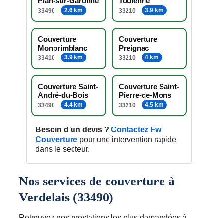
Pian-sur-Garonne
Toulenne
2.6 km
3.9 km
33490
33210
Couverture
Couverture
Monprimblanc
Preignac
3.9 km
4 km
33410
33210
Couverture Saint-
Couverture Saint-
André-du-Bois
Pierre-de-Mons
4.4 km
4.5 km
33490
33210
Besoin d’un devis ?
Contactez Fw
Couverture
pour une intervention rapide
dans le secteur.
Nos services de couverture à
Verdelais (33490)
Retrouvez nos prestations les plus demandées à