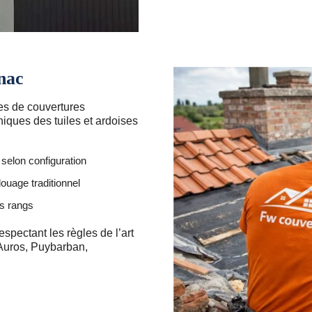
gnac
es de couvertures
hniques des tuiles et ardoises
selon configuration
ouage traditionnel
es rangs
espectant les règles de l’art
 Auros, Puybarban,