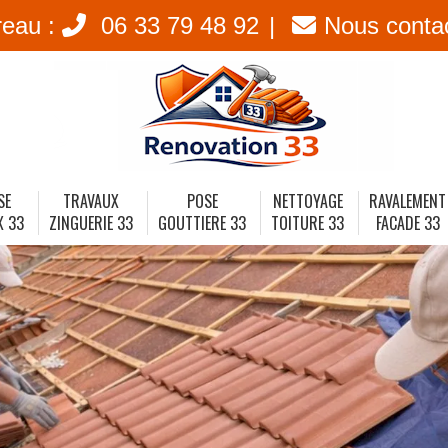
reau :
06 33 79 48 92
Nous conta
SE
TRAVAUX
POSE
NETTOYAGE
RAVALEMENT
X 33
ZINGUERIE 33
GOUTTIERE 33
TOITURE 33
FACADE 33