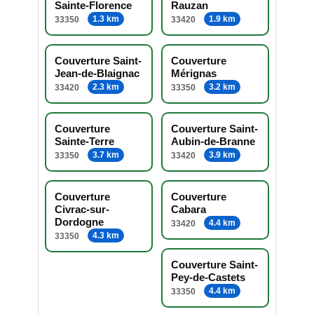
Sainte-Florence
Rauzan
1.3 km
1.9 km
33350
33420
Couverture Saint-
Couverture
Jean-de-Blaignac
Mérignas
2.3 km
3.2 km
33420
33350
Couverture
Couverture Saint-
Sainte-Terre
Aubin-de-Branne
3.7 km
3.9 km
33350
33420
Couverture
Couverture
Civrac-sur-
Cabara
Dordogne
4.4 km
33420
4.3 km
33350
Couverture Saint-
Pey-de-Castets
4.4 km
33350