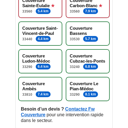
Couverture
Couverture
Sainte-Eulalie
Carbon-Blanc
5.4 km
7.9 km
33560
33560
Couverture Saint-
Couverture
Vincent-de-Paul
Bassens
4.4 km
5.7 km
33440
33530
Couverture
Couverture
Ludon-Médoc
Cubzac-les-Ponts
6.4 km
6.8 km
33290
33240
Couverture
Couverture Le
Ambès
Pian-Médoc
7.4 km
8.1 km
33810
33290
Besoin d’un devis ?
Contactez Fw
Couverture
pour une intervention rapide
dans le secteur.