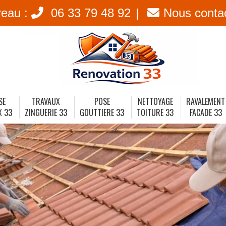
reau :
06 33 79 48 92
Nous conta
SE
TRAVAUX
POSE
NETTOYAGE
RAVALEMENT
X 33
ZINGUERIE 33
GOUTTIERE 33
TOITURE 33
FACADE 33