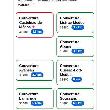
voisines :
Couverture
Couverture
Castelnau-de-
Listrac-Médoc
Médoc
3.2 km
33480
4.5 km
33480
Couverture
Arcins
3.9 km
33460
Couverture
Couverture
Avensan
Cussac-Fort-
Médoc
3.9 km
33480
6 km
33460
Couverture
Couverture
Lamarque
Soussans
6.4 km
6.8 km
33460
33460