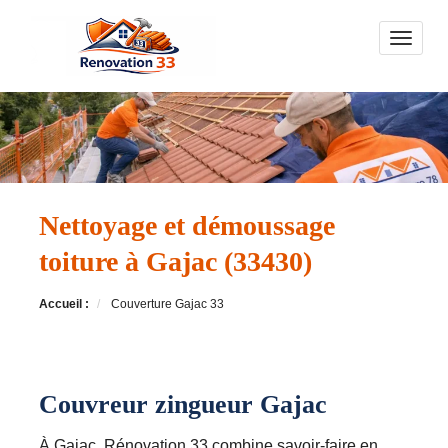
Toggle n
Nettoyage et démoussage
toiture à Gajac (33430)
Accueil :
Couverture Gajac 33
Couvreur zingueur Gajac
À Gajac, Rénovation 33 combine savoir-faire en