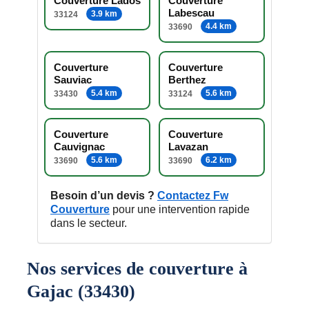
Couverture Lados
Couverture
Labescau
3.9 km
33124
4.4 km
33690
Couverture
Couverture
Sauviac
Berthez
5.4 km
5.6 km
33430
33124
Couverture
Couverture
Cauvignac
Lavazan
5.6 km
6.2 km
33690
33690
Besoin d’un devis ?
Contactez Fw
Couverture
pour une intervention rapide
dans le secteur.
Nos services de couverture à
Gajac (33430)