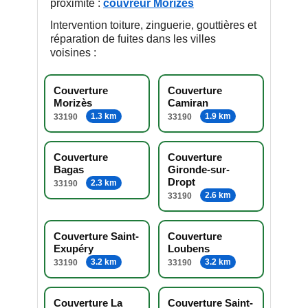
proximité :
couvreur Morizès
Intervention toiture, zinguerie, gouttières et
réparation de fuites dans les villes
voisines :
Couverture
Couverture
Morizès
Camiran
1.3 km
1.9 km
33190
33190
Couverture
Couverture
Bagas
Gironde-sur-
Dropt
2.3 km
33190
2.6 km
33190
Couverture Saint-
Couverture
Exupéry
Loubens
3.2 km
3.2 km
33190
33190
Couverture La
Couverture Saint-