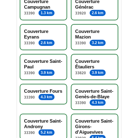
Couverture
Couverture
Campugnan
Générac
1.3 km
2.6 km
33390
33920
Couverture
Couverture
Eyrans
Mazion
2.6 km
3.2 km
33390
33390
Couverture Saint-
Couverture
Paul
Étauliers
3.9 km
3.9 km
33390
33820
Couverture Fours
Couverture Saint-
Genès-de-Blaye
4.3 km
33390
4.3 km
33390
Couverture Saint-
Couverture Saint-
Androny
Girons-
d'Aiguevives
5.2 km
33390